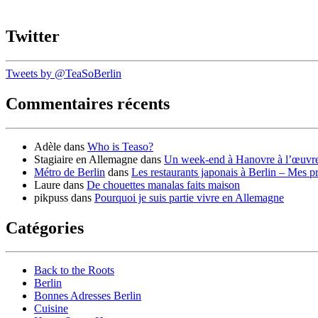
Twitter
Tweets by @TeaSoBerlin
Commentaires récents
Adèle
dans
Who is Teaso?
Stagiaire en Allemagne
dans
Un week-end à Hanovre à l’œuvr
Métro de Berlin
dans
Les restaurants japonais à Berlin – Mes p
Laure
dans
De chouettes manalas faits maison
pikpuss
dans
Pourquoi je suis partie vivre en Allemagne
Catégories
Back to the Roots
Berlin
Bonnes Adresses Berlin
Cuisine