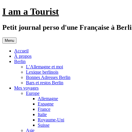
Aller
I am a Tourist
au
contenu
Petit journal perso d'une Française à Berl
Menu
Accueil
À propos
Berlin
L’Allemagne et moi
Lexique berlinois
Bonnes Adresses Berlin
Bars et restos Berlin
Mes voyages
Europe
Allemagne
Espagne
France
Italie
Royaume-Uni
Suisse
Asie