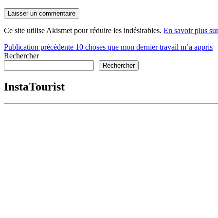
Ce site utilise Akismet pour réduire les indésirables.
En savoir plus su
Navigation
Publication précédente
10 choses que mon dernier travail m’a appris
Rechercher
de
Rechercher
l’article
InstaTourist