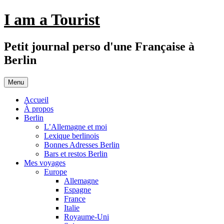
Aller
I am a Tourist
au
contenu
Petit journal perso d'une Française à
Berlin
Menu
Accueil
À propos
Berlin
L’Allemagne et moi
Lexique berlinois
Bonnes Adresses Berlin
Bars et restos Berlin
Mes voyages
Europe
Allemagne
Espagne
France
Italie
Royaume-Uni