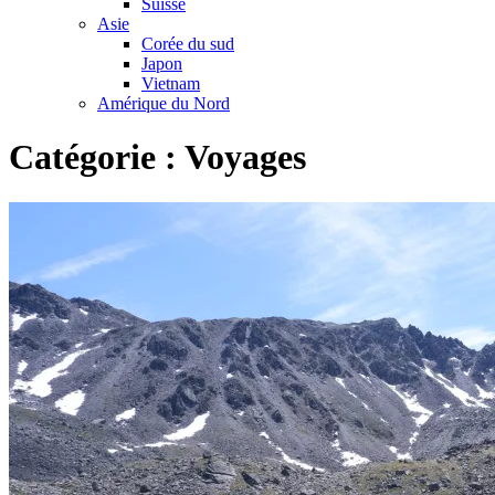
Suisse
Asie
Corée du sud
Japon
Vietnam
Amérique du Nord
Catégorie :
Voyages