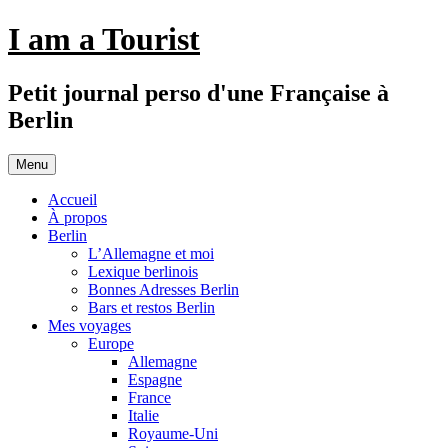
Aller
I am a Tourist
au
contenu
Petit journal perso d'une Française à
Berlin
Menu
Accueil
À propos
Berlin
L’Allemagne et moi
Lexique berlinois
Bonnes Adresses Berlin
Bars et restos Berlin
Mes voyages
Europe
Allemagne
Espagne
France
Italie
Royaume-Uni