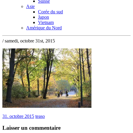
Suisse
Asie
Corée du sud
Japon
Vietnam
Amérique du Nord
/ samedi, octobre 31st, 2015
31. octobre 2015
teaso
Laisser un commentaire