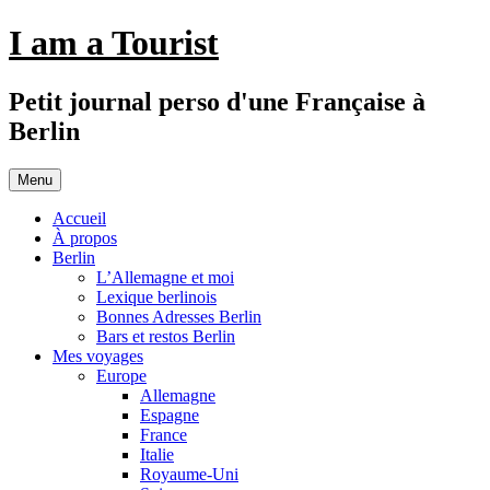
Aller
I am a Tourist
au
contenu
Petit journal perso d'une Française à
Berlin
Menu
Accueil
À propos
Berlin
L’Allemagne et moi
Lexique berlinois
Bonnes Adresses Berlin
Bars et restos Berlin
Mes voyages
Europe
Allemagne
Espagne
France
Italie
Royaume-Uni