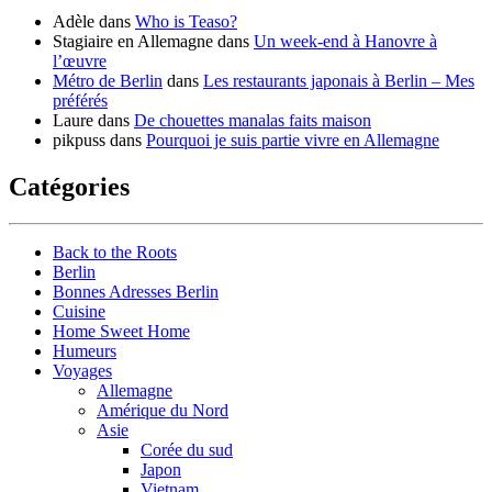
Adèle
dans
Who is Teaso?
Stagiaire en Allemagne
dans
Un week-end à Hanovre à
l’œuvre
Métro de Berlin
dans
Les restaurants japonais à Berlin – Mes
préférés
Laure
dans
De chouettes manalas faits maison
pikpuss
dans
Pourquoi je suis partie vivre en Allemagne
Catégories
Back to the Roots
Berlin
Bonnes Adresses Berlin
Cuisine
Home Sweet Home
Humeurs
Voyages
Allemagne
Amérique du Nord
Asie
Corée du sud
Japon
Vietnam