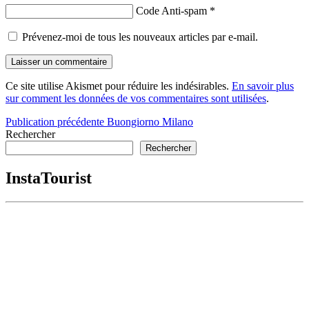
Code Anti-spam
*
Prévenez-moi de tous les nouveaux articles par e-mail.
Ce site utilise Akismet pour réduire les indésirables.
En savoir plus
sur comment les données de vos commentaires sont utilisées
.
Navigation
Publication précédente
Buongiorno Milano
Rechercher
de
Rechercher
l’article
InstaTourist