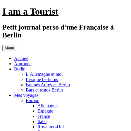
Aller
I am a Tourist
au
contenu
Petit journal perso d'une Française à
Berlin
Menu
Accueil
À propos
Berlin
L’Allemagne et moi
Lexique berlinois
Bonnes Adresses Berlin
Bars et restos Berlin
Mes voyages
Europe
Allemagne
Espagne
France
Italie
Royaume-Uni