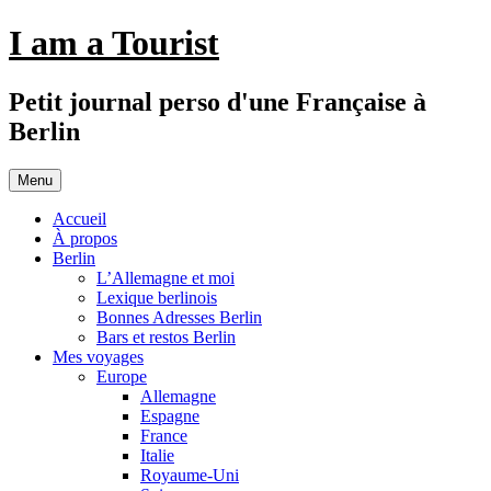
Aller
I am a Tourist
au
contenu
Petit journal perso d'une Française à
Berlin
Menu
Accueil
À propos
Berlin
L’Allemagne et moi
Lexique berlinois
Bonnes Adresses Berlin
Bars et restos Berlin
Mes voyages
Europe
Allemagne
Espagne
France
Italie
Royaume-Uni