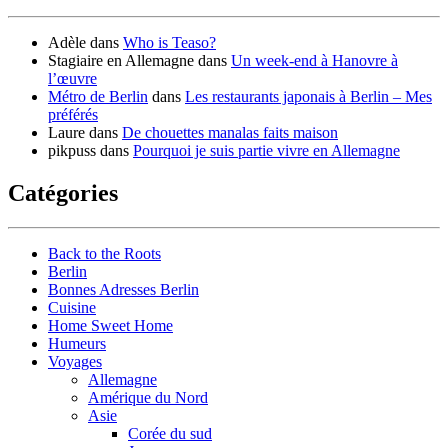
Adèle
dans
Who is Teaso?
Stagiaire en Allemagne
dans
Un week-end à Hanovre à
l’œuvre
Métro de Berlin
dans
Les restaurants japonais à Berlin – Mes
préférés
Laure
dans
De chouettes manalas faits maison
pikpuss
dans
Pourquoi je suis partie vivre en Allemagne
Catégories
Back to the Roots
Berlin
Bonnes Adresses Berlin
Cuisine
Home Sweet Home
Humeurs
Voyages
Allemagne
Amérique du Nord
Asie
Corée du sud