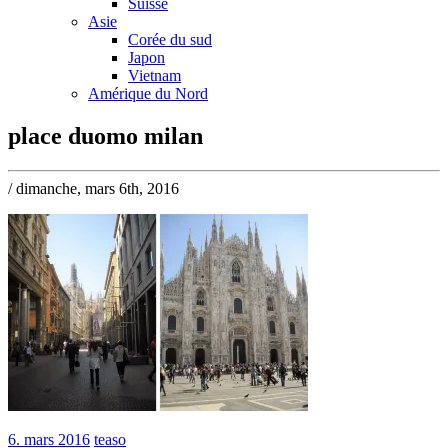
Suisse
Asie
Corée du sud
Japon
Vietnam
Amérique du Nord
place duomo milan
/ dimanche, mars 6th, 2016
6. mars 2016
teaso