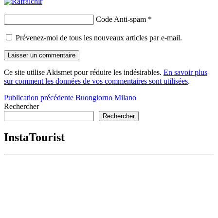
Code Anti-spam
*
Prévenez-moi de tous les nouveaux articles par e-mail.
Ce site utilise Akismet pour réduire les indésirables.
En savoir plus
sur comment les données de vos commentaires sont utilisées
.
Navigation
Publication précédente
Buongiorno Milano
Rechercher
de
Rechercher
l’article
InstaTourist