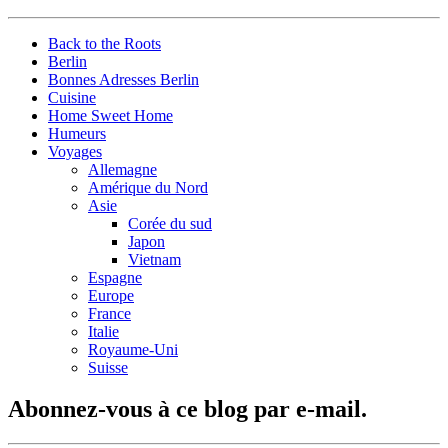
Back to the Roots
Berlin
Bonnes Adresses Berlin
Cuisine
Home Sweet Home
Humeurs
Voyages
Allemagne
Amérique du Nord
Asie
Corée du sud
Japon
Vietnam
Espagne
Europe
France
Italie
Royaume-Uni
Suisse
Abonnez-vous à ce blog par e-mail.