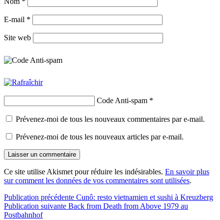
Nom
*
E-mail
*
Site web
Code Anti-spam
*
Prévenez-moi de tous les nouveaux commentaires par e-mail.
Prévenez-moi de tous les nouveaux articles par e-mail.
Ce site utilise Akismet pour réduire les indésirables.
En savoir plus
sur comment les données de vos commentaires sont utilisées
.
Navigation
Publication précédente
Cunô: resto vietnamien et sushi à Kreuzberg
Publication suivante
Back from Death from Above 1979 au
de
Postbahnhof