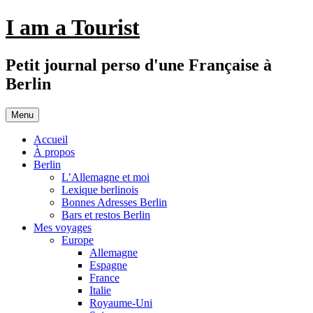
Aller
I am a Tourist
au
contenu
Petit journal perso d'une Française à
Berlin
Menu
Accueil
À propos
Berlin
L’Allemagne et moi
Lexique berlinois
Bonnes Adresses Berlin
Bars et restos Berlin
Mes voyages
Europe
Allemagne
Espagne
France
Italie
Royaume-Uni