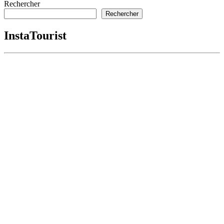
l’article
Rechercher
Rechercher
InstaTourist