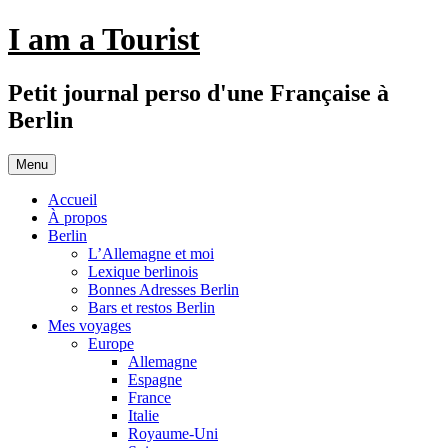
Aller
I am a Tourist
au
contenu
Petit journal perso d'une Française à
Berlin
Menu
Accueil
À propos
Berlin
L’Allemagne et moi
Lexique berlinois
Bonnes Adresses Berlin
Bars et restos Berlin
Mes voyages
Europe
Allemagne
Espagne
France
Italie
Royaume-Uni