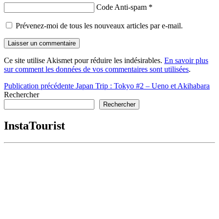
Code Anti-spam
*
Prévenez-moi de tous les nouveaux articles par e-mail.
Ce site utilise Akismet pour réduire les indésirables.
En savoir plus
sur comment les données de vos commentaires sont utilisées
.
Navigation
Publication précédente
Japan Trip : Tokyo #2 – Ueno et Akihabara
Rechercher
de
Rechercher
l’article
InstaTourist