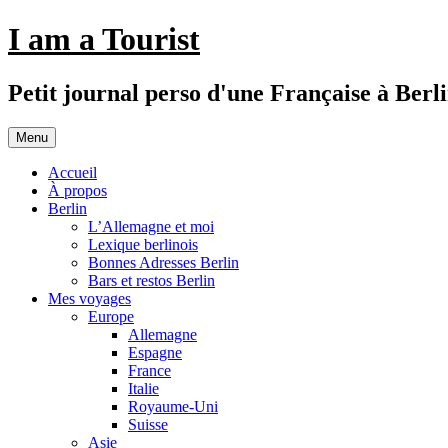
Aller
I am a Tourist
au
contenu
Petit journal perso d'une Française à Berl
Menu
Accueil
À propos
Berlin
L’Allemagne et moi
Lexique berlinois
Bonnes Adresses Berlin
Bars et restos Berlin
Mes voyages
Europe
Allemagne
Espagne
France
Italie
Royaume-Uni
Suisse
Asie