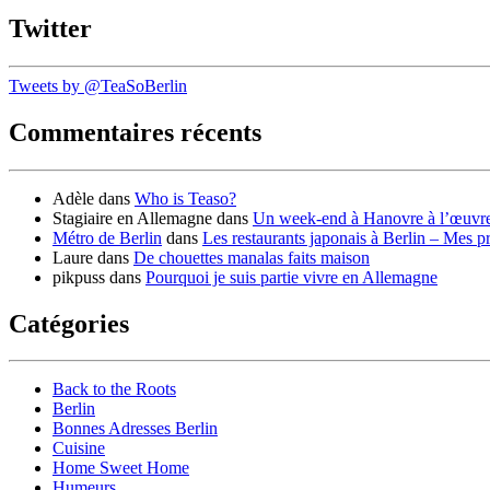
Twitter
Tweets by @TeaSoBerlin
Commentaires récents
Adèle
dans
Who is Teaso?
Stagiaire en Allemagne
dans
Un week-end à Hanovre à l’œuvr
Métro de Berlin
dans
Les restaurants japonais à Berlin – Mes p
Laure
dans
De chouettes manalas faits maison
pikpuss
dans
Pourquoi je suis partie vivre en Allemagne
Catégories
Back to the Roots
Berlin
Bonnes Adresses Berlin
Cuisine
Home Sweet Home
Humeurs