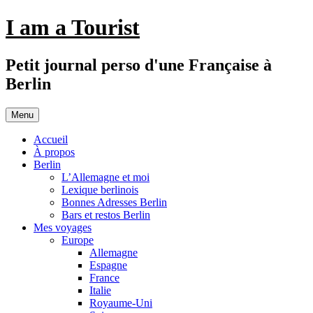
Aller
I am a Tourist
au
contenu
Petit journal perso d'une Française à
Berlin
Menu
Accueil
À propos
Berlin
L’Allemagne et moi
Lexique berlinois
Bonnes Adresses Berlin
Bars et restos Berlin
Mes voyages
Europe
Allemagne
Espagne
France
Italie
Royaume-Uni