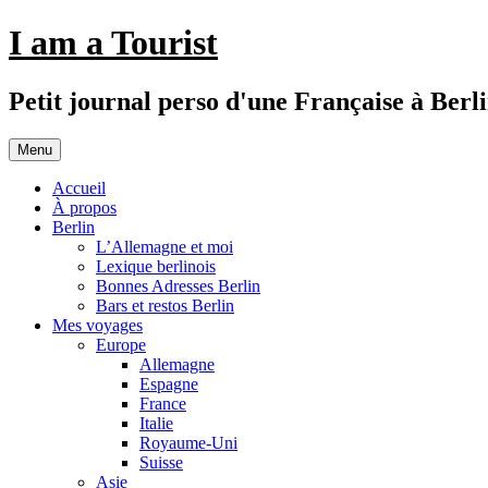
Aller
I am a Tourist
au
contenu
Petit journal perso d'une Française à Berl
Menu
Accueil
À propos
Berlin
L’Allemagne et moi
Lexique berlinois
Bonnes Adresses Berlin
Bars et restos Berlin
Mes voyages
Europe
Allemagne
Espagne
France
Italie
Royaume-Uni
Suisse
Asie