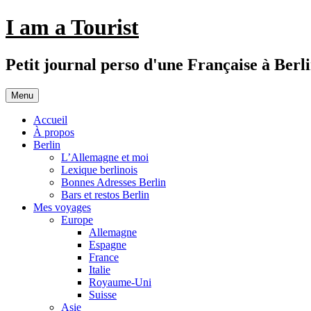
Aller
I am a Tourist
au
contenu
Petit journal perso d'une Française à Berl
Menu
Accueil
À propos
Berlin
L’Allemagne et moi
Lexique berlinois
Bonnes Adresses Berlin
Bars et restos Berlin
Mes voyages
Europe
Allemagne
Espagne
France
Italie
Royaume-Uni
Suisse
Asie