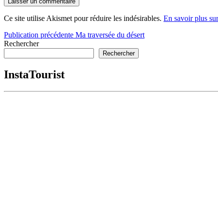
Ce site utilise Akismet pour réduire les indésirables.
En savoir plus su
Navigation
Publication précédente
Ma traversée du désert
Rechercher
de
Rechercher
l’article
InstaTourist