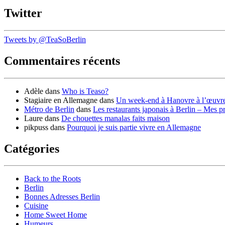
Twitter
Tweets by @TeaSoBerlin
Commentaires récents
Adèle
dans
Who is Teaso?
Stagiaire en Allemagne
dans
Un week-end à Hanovre à l’œuvr
Métro de Berlin
dans
Les restaurants japonais à Berlin – Mes p
Laure
dans
De chouettes manalas faits maison
pikpuss
dans
Pourquoi je suis partie vivre en Allemagne
Catégories
Back to the Roots
Berlin
Bonnes Adresses Berlin
Cuisine
Home Sweet Home
Humeurs