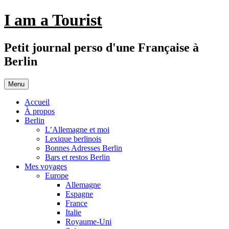
Aller
I am a Tourist
au
contenu
Petit journal perso d'une Française à
Berlin
Menu
Accueil
À propos
Berlin
L’Allemagne et moi
Lexique berlinois
Bonnes Adresses Berlin
Bars et restos Berlin
Mes voyages
Europe
Allemagne
Espagne
France
Italie
Royaume-Uni