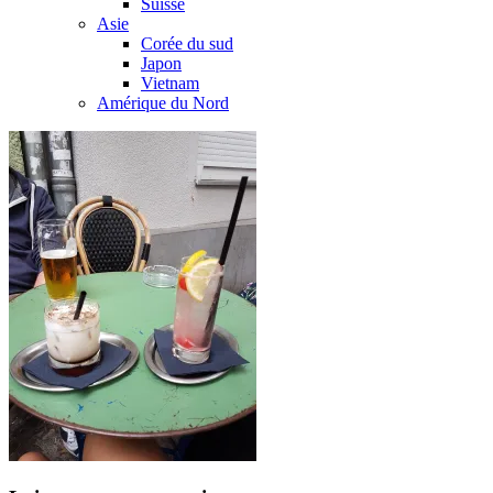
Suisse
Asie
Corée du sud
Japon
Vietnam
Amérique du Nord