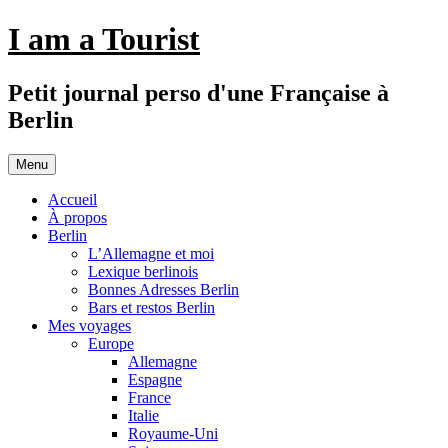
Aller
I am a Tourist
au
contenu
Petit journal perso d'une Française à
Berlin
Menu
Accueil
À propos
Berlin
L’Allemagne et moi
Lexique berlinois
Bonnes Adresses Berlin
Bars et restos Berlin
Mes voyages
Europe
Allemagne
Espagne
France
Italie
Royaume-Uni