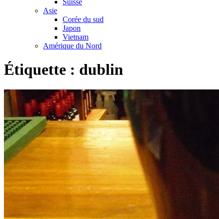
Suisse
Asie
Corée du sud
Japon
Vietnam
Amérique du Nord
Étiquette :
dublin