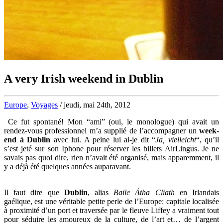
A very Irish weekend in Dublin
Europe
,
Voyages
/ jeudi, mai 24th, 2012
Ce fut spontané! Mon “ami” (oui, le monologue) qui avait un
rendez-vous professionnel m’a supplié de l’accompagner un
week-
end à Dublin
avec lui. A peine lui ai-je dit “
Ja, vielleicht
“, qu’il
s’est jeté sur son Iphone pour réserver les billets AirLingus. Je ne
savais pas quoi dire, rien n’avait été organisé, mais apparemment, il
y a déjà été quelques années auparavant.
Il faut dire que
Dublin
, alias
Baile Átha Cliath
en Irlandais
gaélique, est une véritable petite perle de l’Europe: capitale localisée
à proximité d’un port et traversée par le fleuve Liffey a vraiment tout
pour séduire les amoureux de la culture, de l’art et… de l’argent