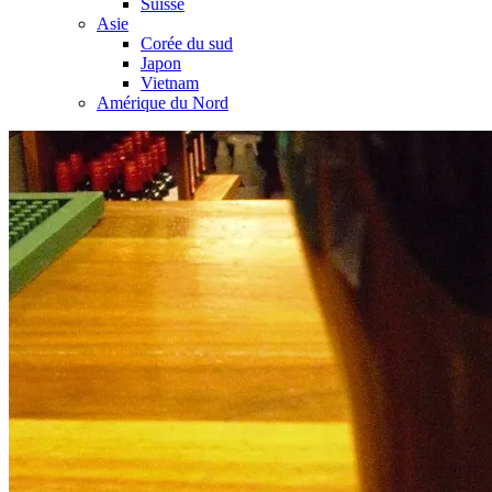
Suisse
Asie
Corée du sud
Japon
Vietnam
Amérique du Nord