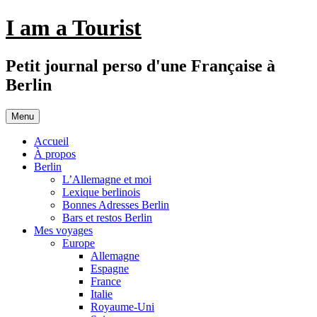
Aller
I am a Tourist
au
contenu
Petit journal perso d'une Française à
Berlin
Menu
Accueil
À propos
Berlin
L’Allemagne et moi
Lexique berlinois
Bonnes Adresses Berlin
Bars et restos Berlin
Mes voyages
Europe
Allemagne
Espagne
France
Italie
Royaume-Uni