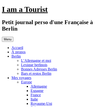
Aller
I am a Tourist
au
contenu
Petit journal perso d'une Française à
Berlin
Menu
Accueil
À propos
Berlin
L’Allemagne et moi
Lexique berlinois
Bonnes Adresses Berlin
Bars et restos Berlin
Mes voyages
Europe
Allemagne
Espagne
France
Italie
Royaume-Uni