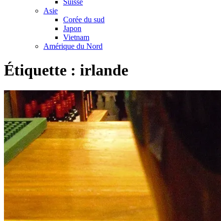
Suisse
Asie
Corée du sud
Japon
Vietnam
Amérique du Nord
Étiquette :
irlande