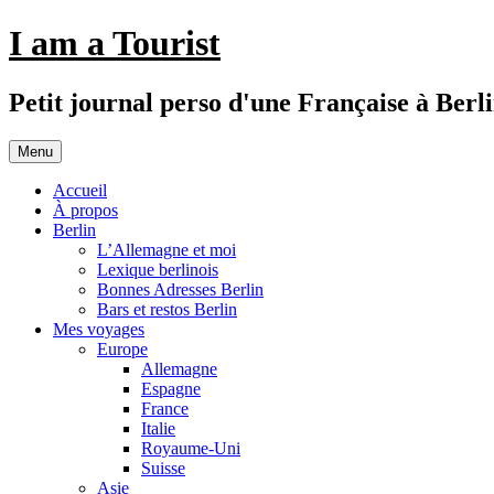
Aller
I am a Tourist
au
contenu
Petit journal perso d'une Française à Berl
Menu
Accueil
À propos
Berlin
L’Allemagne et moi
Lexique berlinois
Bonnes Adresses Berlin
Bars et restos Berlin
Mes voyages
Europe
Allemagne
Espagne
France
Italie
Royaume-Uni
Suisse
Asie