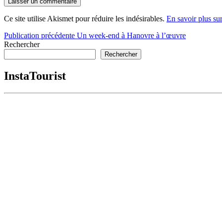
Ce site utilise Akismet pour réduire les indésirables.
En savoir plus su
Navigation
Publication précédente
Un week-end à Hanovre à l’œuvre
Rechercher
de
Rechercher
l’article
InstaTourist