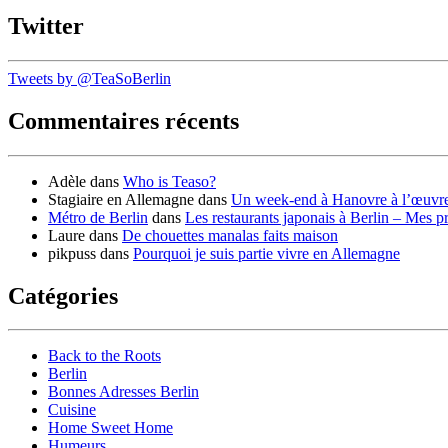
Twitter
Tweets by @TeaSoBerlin
Commentaires récents
Adèle
dans
Who is Teaso?
Stagiaire en Allemagne
dans
Un week-end à Hanovre à l’œuvr
Métro de Berlin
dans
Les restaurants japonais à Berlin – Mes p
Laure
dans
De chouettes manalas faits maison
pikpuss
dans
Pourquoi je suis partie vivre en Allemagne
Catégories
Back to the Roots
Berlin
Bonnes Adresses Berlin
Cuisine
Home Sweet Home
Humeurs