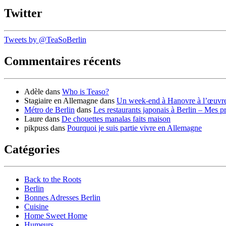
Twitter
Tweets by @TeaSoBerlin
Commentaires récents
Adèle
dans
Who is Teaso?
Stagiaire en Allemagne
dans
Un week-end à Hanovre à l’œuvr
Métro de Berlin
dans
Les restaurants japonais à Berlin – Mes p
Laure
dans
De chouettes manalas faits maison
pikpuss
dans
Pourquoi je suis partie vivre en Allemagne
Catégories
Back to the Roots
Berlin
Bonnes Adresses Berlin
Cuisine
Home Sweet Home
Humeurs