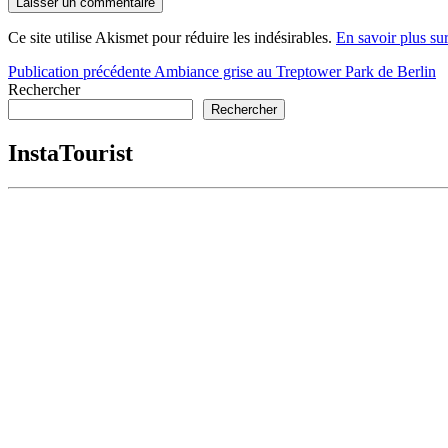
Ce site utilise Akismet pour réduire les indésirables.
En savoir plus su
Navigation
Publication précédente
Ambiance grise au Treptower Park de Berlin
Rechercher
de
Rechercher
l’article
InstaTourist