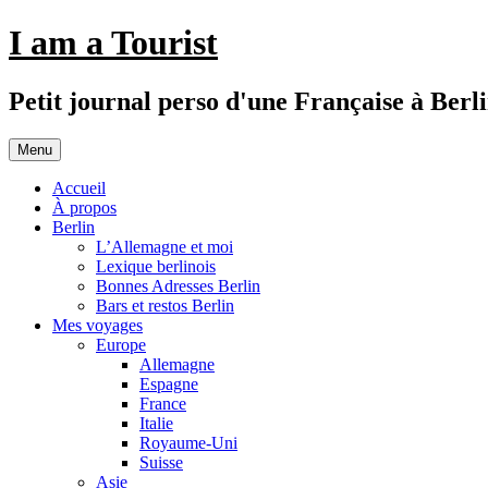
Aller
I am a Tourist
au
contenu
Petit journal perso d'une Française à Berl
Menu
Accueil
À propos
Berlin
L’Allemagne et moi
Lexique berlinois
Bonnes Adresses Berlin
Bars et restos Berlin
Mes voyages
Europe
Allemagne
Espagne
France
Italie
Royaume-Uni
Suisse
Asie