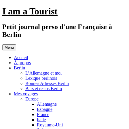
Aller
I am a Tourist
au
contenu
Petit journal perso d'une Française à
Berlin
Menu
Accueil
À propos
Berlin
L’Allemagne et moi
Lexique berlinois
Bonnes Adresses Berlin
Bars et restos Berlin
Mes voyages
Europe
Allemagne
Espagne
France
Italie
Royaume-Uni