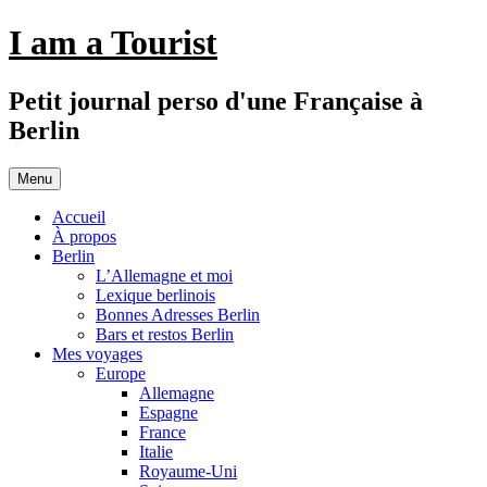
Aller
I am a Tourist
au
contenu
Petit journal perso d'une Française à
Berlin
Menu
Accueil
À propos
Berlin
L’Allemagne et moi
Lexique berlinois
Bonnes Adresses Berlin
Bars et restos Berlin
Mes voyages
Europe
Allemagne
Espagne
France
Italie
Royaume-Uni