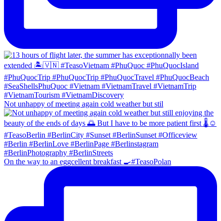
Not unhappy of meeting again cold weather but stil
On the way to an eggcellent breakfast 🍳#TeasoPolan