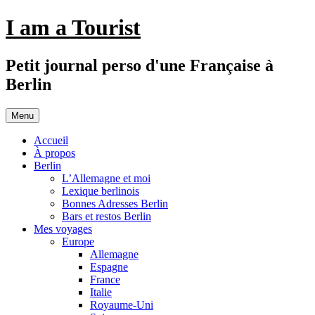
Aller
I am a Tourist
au
contenu
Petit journal perso d'une Française à
Berlin
Menu
Accueil
À propos
Berlin
L’Allemagne et moi
Lexique berlinois
Bonnes Adresses Berlin
Bars et restos Berlin
Mes voyages
Europe
Allemagne
Espagne
France
Italie
Royaume-Uni