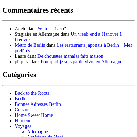
Commentaires récents
Adèle
dans
Who is Teaso?
Stagiaire en Allemagne
dans
Un week-end à Hanovre à
l’œuvre
Métro de Berlin
dans
Les restaurants japonais à Berlin – Mes
préférés
Laure
dans
De chouettes manalas faits maison
pikpuss
dans
Pourquoi je suis partie vivre en Allemagne
Catégories
Back to the Roots
Berlin
Bonnes Adresses Berlin
Cuisine
Home Sweet Home
Humeurs
Voyages
Allemagne