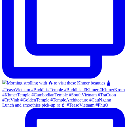
Lunch and smoothies pick-up 🍚🥤 #TeasoVietnam #PhuQ