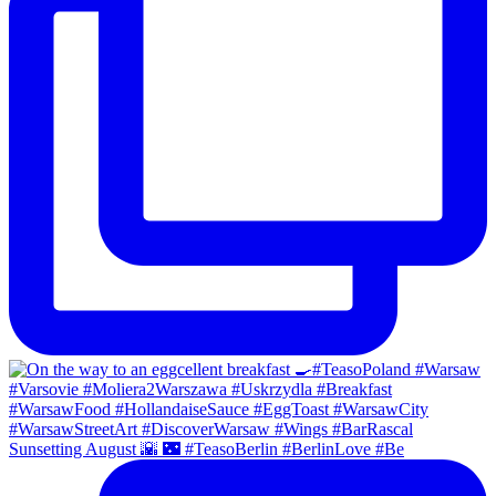
Sunsetting August 🌇 🌃 #TeasoBerlin #BerlinLove #Be