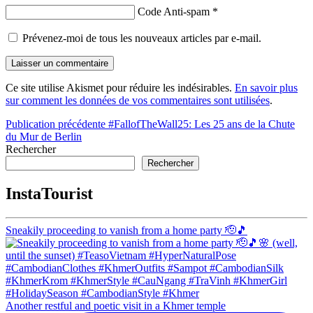
Code Anti-spam
*
Prévenez-moi de tous les nouveaux articles par e-mail.
Ce site utilise Akismet pour réduire les indésirables.
En savoir plus
sur comment les données de vos commentaires sont utilisées
.
Navigation
Publication précédente
#FallofTheWall25: Les 25 ans de la Chute
du Mur de Berlin
de
Rechercher
l’article
Rechercher
InstaTourist
Sneakily proceeding to vanish from a home party 🫡🎵
Another restful and poetic visit in a Khmer temple