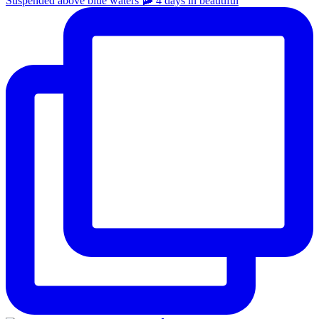
Suspended above blue waters 🚠 4 days in beautiful