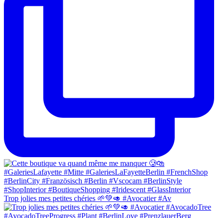
Trop jolies mes petites chéries 🌱💚🥑 #Avocatier #Av