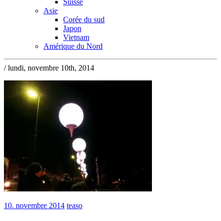
Suisse
Asie
Corée du sud
Japon
Vietnam
Amérique du Nord
/ lundi, novembre 10th, 2014
10. novembre 2014
teaso