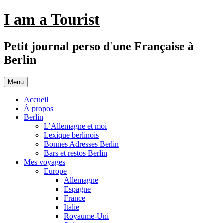
Aller
I am a Tourist
au
contenu
Petit journal perso d'une Française à
Berlin
Menu
Accueil
À propos
Berlin
L’Allemagne et moi
Lexique berlinois
Bonnes Adresses Berlin
Bars et restos Berlin
Mes voyages
Europe
Allemagne
Espagne
France
Italie
Royaume-Uni