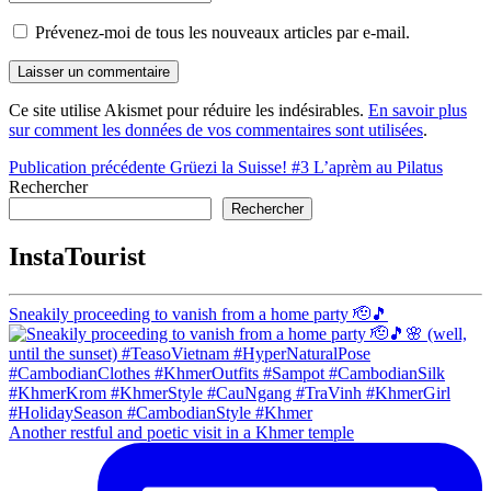
Prévenez-moi de tous les nouveaux articles par e-mail.
Ce site utilise Akismet pour réduire les indésirables.
En savoir plus
sur comment les données de vos commentaires sont utilisées
.
Navigation
Publication précédente
Grüezi la Suisse! #3 L’aprèm au Pilatus
Rechercher
de
Rechercher
l’article
InstaTourist
Sneakily proceeding to vanish from a home party 🫡🎵
Another restful and poetic visit in a Khmer temple