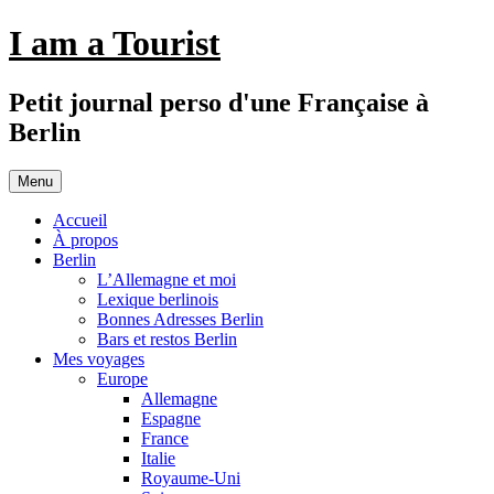
Aller
I am a Tourist
au
contenu
Petit journal perso d'une Française à
Berlin
Menu
Accueil
À propos
Berlin
L’Allemagne et moi
Lexique berlinois
Bonnes Adresses Berlin
Bars et restos Berlin
Mes voyages
Europe
Allemagne
Espagne
France
Italie
Royaume-Uni