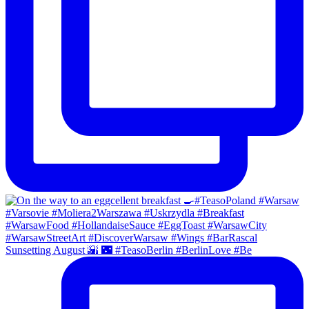
Sunsetting August 🌇 🌃 #TeasoBerlin #BerlinLove #Be