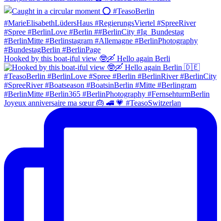
Hooked by this boat-iful view 🤓🛶 Hello again Berli
Joyeux anniversaire ma sœur 🎂 🚄 💗 #TeasoSwitzerlan