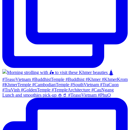
Lunch and smoothies pick-up 🍚🥤 #TeasoVietnam #PhuQ