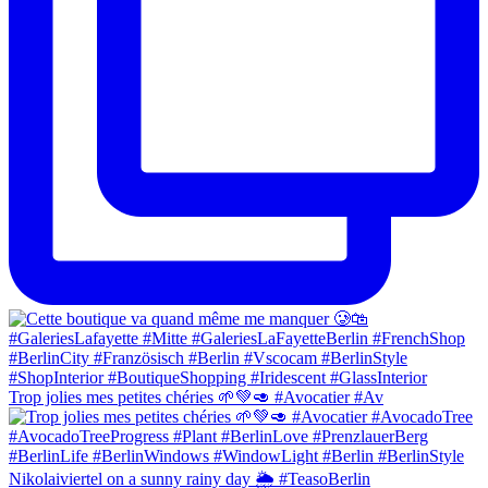
Trop jolies mes petites chéries 🌱💚🥑 #Avocatier #Av
Nikolaiviertel on a sunny rainy day 🌦 #TeasoBerlin