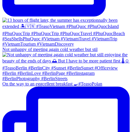
Not unhappy of meeting again cold weather but stil
On the way to an eggcellent breakfast 🍳#TeasoPolan