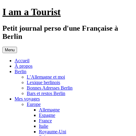
Aller
I am a Tourist
au
contenu
Petit journal perso d'une Française à
Berlin
Menu
Accueil
À propos
Berlin
L’Allemagne et moi
Lexique berlinois
Bonnes Adresses Berlin
Bars et restos Berlin
Mes voyages
Europe
Allemagne
Espagne
France
Italie
Royaume-Uni