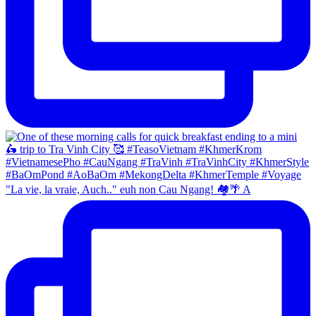
"La vie, la vraie, Auch.." euh non Cau Ngang! 🏘🌴 A