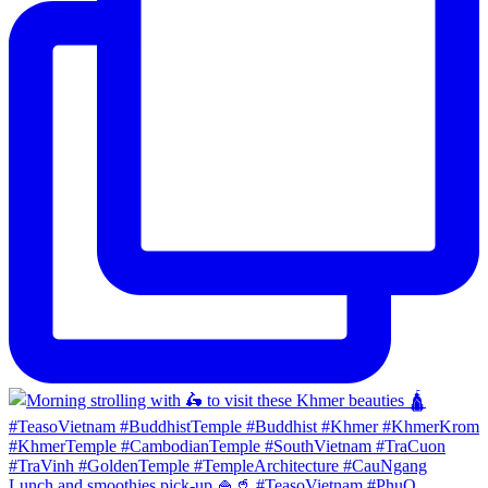
Lunch and smoothies pick-up 🍚🥤 #TeasoVietnam #PhuQ