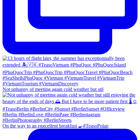
Not unhappy of meeting again cold weather but stil
On the way to an eggcellent breakfast 🍳#TeasoPolan