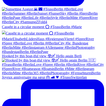
Caught in a circular moment ⭕️ #TeasoBerlin #Marie
Hooked by this boat-iful view 🤓🛶 Hello again Berli
Joyeux anniversaire ma sœur 🎂 🚄 💗 #TeasoSwitzerlan