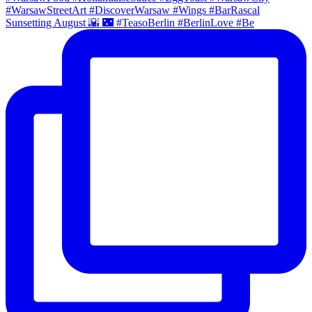
Sunsetting August 🌇 🌃 #TeasoBerlin #BerlinLove #Be