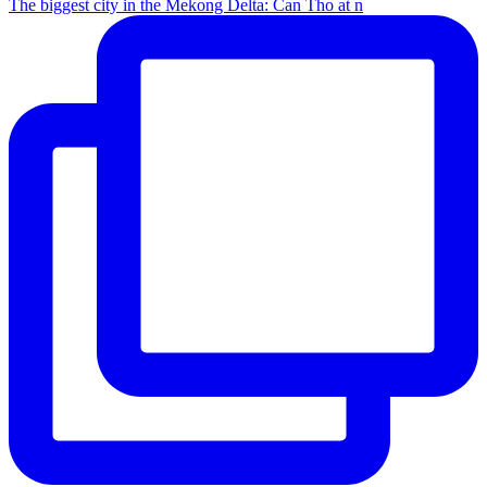
The biggest city in the Mekong Delta: Can Tho at n