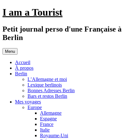
Aller
I am a Tourist
au
contenu
Petit journal perso d'une Française à
Berlin
Menu
Accueil
À propos
Berlin
L’Allemagne et moi
Lexique berlinois
Bonnes Adresses Berlin
Bars et restos Berlin
Mes voyages
Europe
Allemagne
Espagne
France
Italie
Royaume-Uni