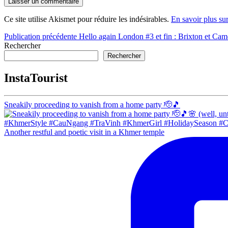
Ce site utilise Akismet pour réduire les indésirables.
En savoir plus su
Navigation
Publication précédente
Hello again London #3 et fin : Brixton et Ca
Rechercher
de
Rechercher
l’article
InstaTourist
Sneakily proceeding to vanish from a home party 🫡🎵
Another restful and poetic visit in a Khmer temple