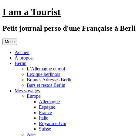
Aller
I am a Tourist
au
contenu
Petit journal perso d'une Française à Berl
Menu
Accueil
À propos
Berlin
L’Allemagne et moi
Lexique berlinois
Bonnes Adresses Berlin
Bars et restos Berlin
Mes voyages
Europe
Allemagne
Espagne
France
Italie
Royaume-Uni
Suisse
Asie