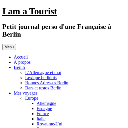
Aller
I am a Tourist
au
contenu
Petit journal perso d'une Française à
Berlin
Menu
Accueil
À propos
Berlin
L’Allemagne et moi
Lexique berlinois
Bonnes Adresses Berlin
Bars et restos Berlin
Mes voyages
Europe
Allemagne
Espagne
France
Italie
Royaume-Uni