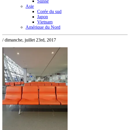
Suisse
Asie
Corée du sud
Japon
Vietnam
Amérique du Nord
/ dimanche, juillet 23rd, 2017