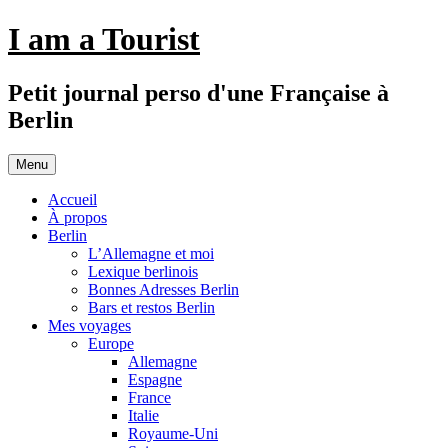
Aller
I am a Tourist
au
contenu
Petit journal perso d'une Française à
Berlin
Menu
Accueil
À propos
Berlin
L’Allemagne et moi
Lexique berlinois
Bonnes Adresses Berlin
Bars et restos Berlin
Mes voyages
Europe
Allemagne
Espagne
France
Italie
Royaume-Uni