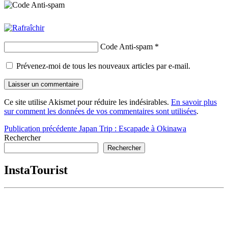
Code Anti-spam
*
Prévenez-moi de tous les nouveaux articles par e-mail.
Ce site utilise Akismet pour réduire les indésirables.
En savoir plus
sur comment les données de vos commentaires sont utilisées
.
Navigation
Publication précédente
Japan Trip : Escapade à Okinawa
Rechercher
de
Rechercher
l’article
InstaTourist