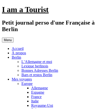
Aller
I am a Tourist
au
contenu
Petit journal perso d'une Française à
Berlin
Menu
Accueil
À propos
Berlin
L’Allemagne et moi
Lexique berlinois
Bonnes Adresses Berlin
Bars et restos Berlin
Mes voyages
Europe
Allemagne
Espagne
France
Italie
Royaume-Uni