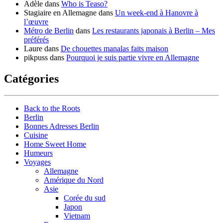
Adèle
dans
Who is Teaso?
Stagiaire en Allemagne
dans
Un week-end à Hanovre à
l’œuvre
Métro de Berlin
dans
Les restaurants japonais à Berlin – Mes
préférés
Laure
dans
De chouettes manalas faits maison
pikpuss
dans
Pourquoi je suis partie vivre en Allemagne
Catégories
Back to the Roots
Berlin
Bonnes Adresses Berlin
Cuisine
Home Sweet Home
Humeurs
Voyages
Allemagne
Amérique du Nord
Asie
Corée du sud
Japon
Vietnam