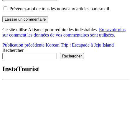
Prévenez-moi de tous les nouveaux articles par e-mail.
Ce site utilise Akismet pour réduire les indésirables.
En savoir plus
sur comment les données de vos commentaires sont utilisées
.
Navigation
Publication précédente
Korean Trip : Escapade à Jeju Island
Rechercher
de
Rechercher
l’article
InstaTourist