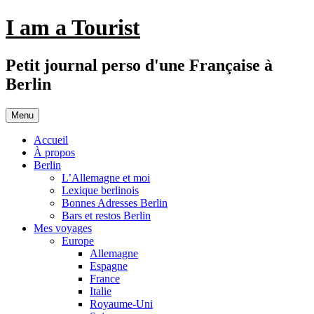
Aller
I am a Tourist
au
contenu
Petit journal perso d'une Française à
Berlin
Menu
Accueil
À propos
Berlin
L’Allemagne et moi
Lexique berlinois
Bonnes Adresses Berlin
Bars et restos Berlin
Mes voyages
Europe
Allemagne
Espagne
France
Italie
Royaume-Uni