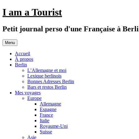
Aller
I am a Tourist
au
contenu
Petit journal perso d'une Française à Berl
Menu
Accueil
À propos
Berlin
L’Allemagne et moi
Lexique berlinois
Bonnes Adresses Berlin
Bars et restos Berlin
Mes voyages
Europe
Allemagne
Espagne
France
Italie
Royaume-Uni
Suisse
Asie