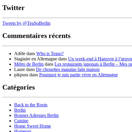
Twitter
Tweets by @TeaSoBerlin
Commentaires récents
Adèle
dans
Who is Teaso?
Stagiaire en Allemagne
dans
Un week-end à Hanovre à l’œuvr
Métro de Berlin
dans
Les restaurants japonais à Berlin – Mes p
Laure
dans
De chouettes manalas faits maison
pikpuss
dans
Pourquoi je suis partie vivre en Allemagne
Catégories
Back to the Roots
Berlin
Bonnes Adresses Berlin
Cuisine
Home Sweet Home
Humeurs