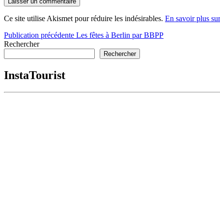
Ce site utilise Akismet pour réduire les indésirables.
En savoir plus su
Navigation
Publication précédente
Les fêtes à Berlin par BBPP
Rechercher
de
Rechercher
l’article
InstaTourist