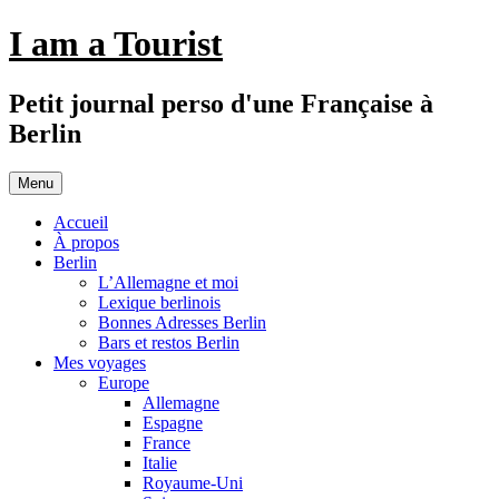
Aller
I am a Tourist
au
contenu
Petit journal perso d'une Française à
Berlin
Menu
Accueil
À propos
Berlin
L’Allemagne et moi
Lexique berlinois
Bonnes Adresses Berlin
Bars et restos Berlin
Mes voyages
Europe
Allemagne
Espagne
France
Italie
Royaume-Uni