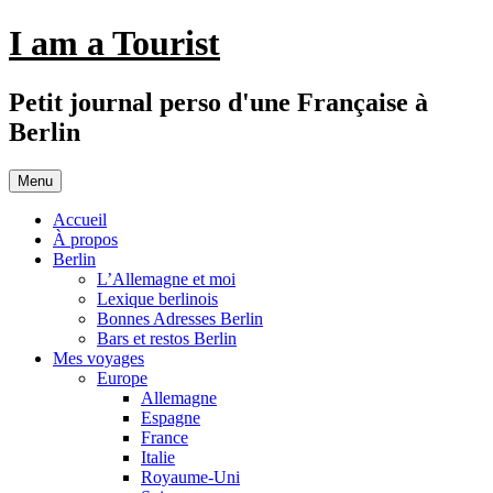
Aller
I am a Tourist
au
contenu
Petit journal perso d'une Française à
Berlin
Menu
Accueil
À propos
Berlin
L’Allemagne et moi
Lexique berlinois
Bonnes Adresses Berlin
Bars et restos Berlin
Mes voyages
Europe
Allemagne
Espagne
France
Italie
Royaume-Uni