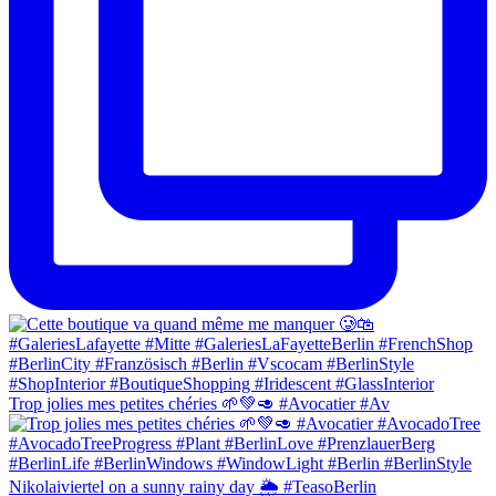
Trop jolies mes petites chéries 🌱💚🥑 #Avocatier #Av
Nikolaiviertel on a sunny rainy day 🌦 #TeasoBerlin