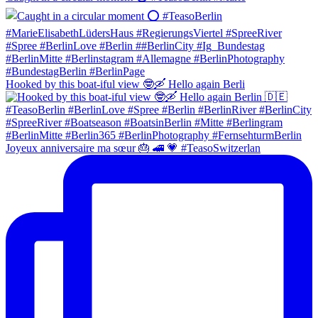
Hooked by this boat-iful view 🤓🛶 Hello again Berli
Joyeux anniversaire ma sœur 🎂 🚄 💗 #TeasoSwitzerlan