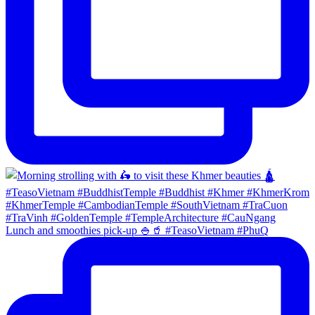
Lunch and smoothies pick-up 🍚🥤 #TeasoVietnam #PhuQ