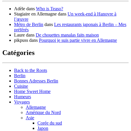
Adèle
dans
Who is Teaso?
Stagiaire en Allemagne
dans
Un week-end à Hanovre à
l’œuvre
Métro de Berlin
dans
Les restaurants japonais à Berlin – Mes
préférés
Laure
dans
De chouettes manalas faits maison
pikpuss
dans
Pourquoi je suis partie vivre en Allemagne
Catégories
Back to the Roots
Berlin
Bonnes Adresses Berlin
Cuisine
Home Sweet Home
Humeurs
Voyages
Allemagne
Amérique du Nord
Asie
Corée du sud
Japon