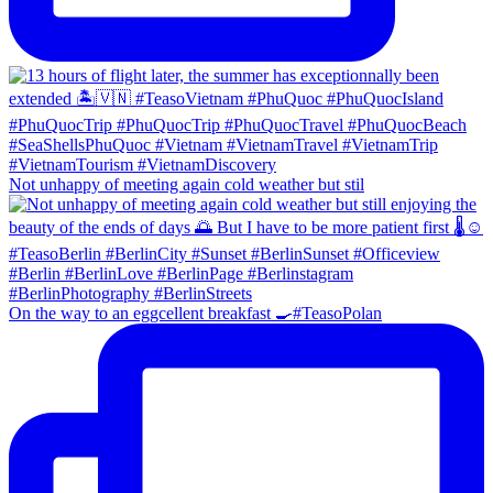
Not unhappy of meeting again cold weather but stil
On the way to an eggcellent breakfast 🍳#TeasoPolan