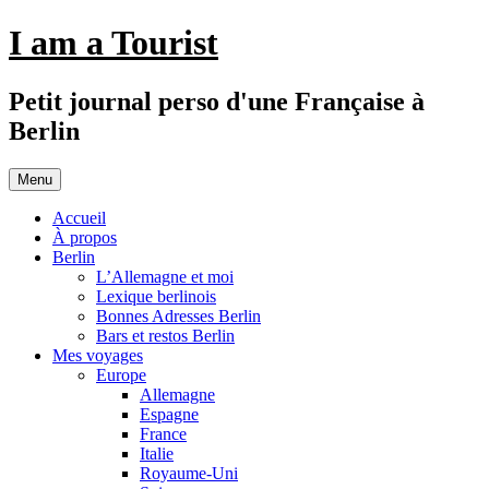
Aller
I am a Tourist
au
contenu
Petit journal perso d'une Française à
Berlin
Menu
Accueil
À propos
Berlin
L’Allemagne et moi
Lexique berlinois
Bonnes Adresses Berlin
Bars et restos Berlin
Mes voyages
Europe
Allemagne
Espagne
France
Italie
Royaume-Uni