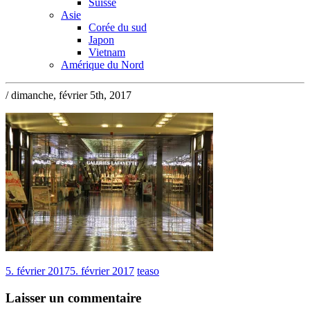
Suisse
Asie
Corée du sud
Japon
Vietnam
Amérique du Nord
/ dimanche, février 5th, 2017
5. février 2017
5. février 2017
teaso
Laisser un commentaire