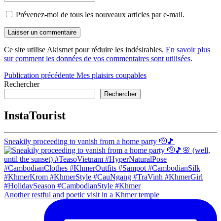
Prévenez-moi de tous les nouveaux articles par e-mail.
Ce site utilise Akismet pour réduire les indésirables.
En savoir plus
sur comment les données de vos commentaires sont utilisées
.
Navigation
Publication précédente
Mes plaisirs coupables
Rechercher
de
Rechercher
l’article
InstaTourist
Sneakily proceeding to vanish from a home party 🫡🎵
Another restful and poetic visit in a Khmer temple