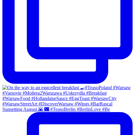
Sunsetting August 🌇 🌃 #TeasoBerlin #BerlinLove #Be