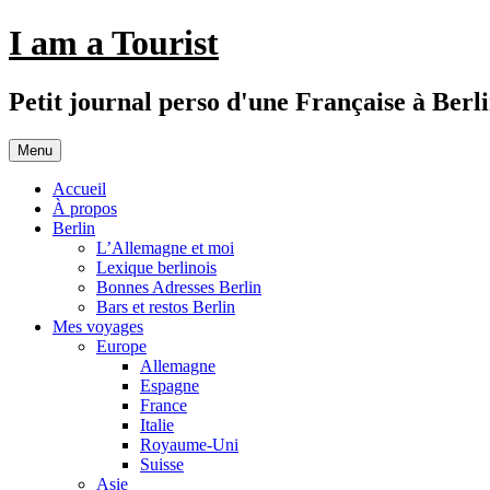
Aller
I am a Tourist
au
contenu
Petit journal perso d'une Française à Berl
Menu
Accueil
À propos
Berlin
L’Allemagne et moi
Lexique berlinois
Bonnes Adresses Berlin
Bars et restos Berlin
Mes voyages
Europe
Allemagne
Espagne
France
Italie
Royaume-Uni
Suisse
Asie