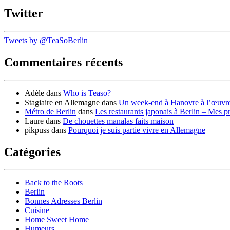
Twitter
Tweets by @TeaSoBerlin
Commentaires récents
Adèle
dans
Who is Teaso?
Stagiaire en Allemagne
dans
Un week-end à Hanovre à l’œuvr
Métro de Berlin
dans
Les restaurants japonais à Berlin – Mes p
Laure
dans
De chouettes manalas faits maison
pikpuss
dans
Pourquoi je suis partie vivre en Allemagne
Catégories
Back to the Roots
Berlin
Bonnes Adresses Berlin
Cuisine
Home Sweet Home
Humeurs