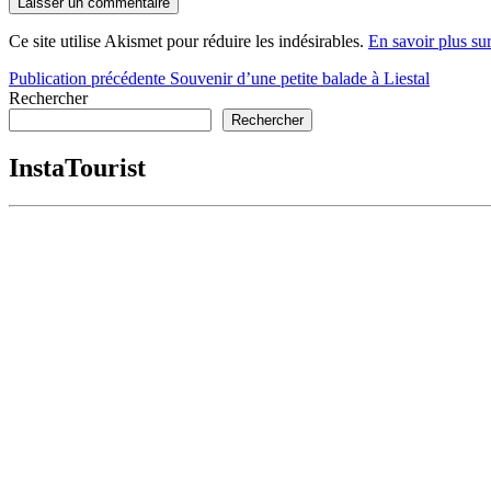
Ce site utilise Akismet pour réduire les indésirables.
En savoir plus su
Navigation
Publication précédente
Souvenir d’une petite balade à Liestal
Rechercher
de
Rechercher
l’article
InstaTourist