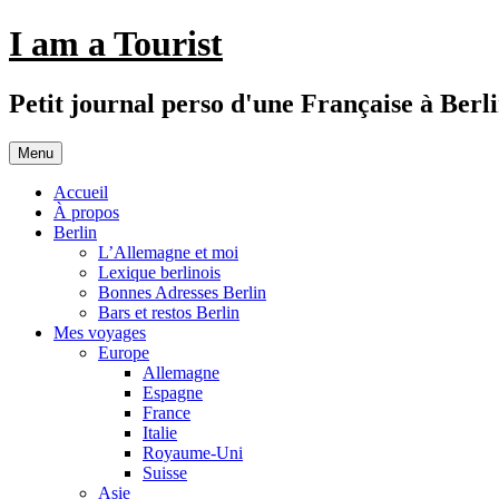
Aller
I am a Tourist
au
contenu
Petit journal perso d'une Française à Berl
Menu
Accueil
À propos
Berlin
L’Allemagne et moi
Lexique berlinois
Bonnes Adresses Berlin
Bars et restos Berlin
Mes voyages
Europe
Allemagne
Espagne
France
Italie
Royaume-Uni
Suisse
Asie