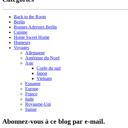
Back to the Roots
Berlin
Bonnes Adresses Berlin
Cuisine
Home Sweet Home
Humeurs
Voyages
Allemagne
Amérique du Nord
Asie
Corée du sud
Japon
Vietnam
Espagne
Europe
France
Italie
Royaume-Uni
Suisse
Abonnez-vous à ce blog par e-mail.