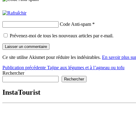
Code Anti-spam
*
Prévenez-moi de tous les nouveaux articles par e-mail.
Ce site utilise Akismet pour réduire les indésirables.
En savoir plus su
Navigation
Publication précédente
Tajine aux légumes et à l’agneau ou tofu
Rechercher
de
Rechercher
l’article
InstaTourist