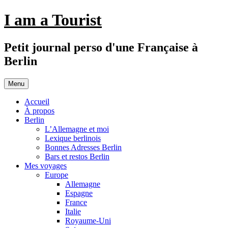
Aller
I am a Tourist
au
contenu
Petit journal perso d'une Française à
Berlin
Menu
Accueil
À propos
Berlin
L’Allemagne et moi
Lexique berlinois
Bonnes Adresses Berlin
Bars et restos Berlin
Mes voyages
Europe
Allemagne
Espagne
France
Italie
Royaume-Uni