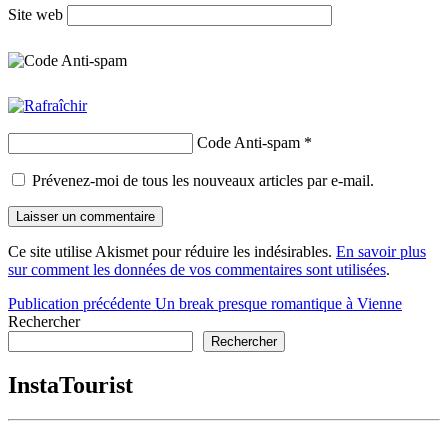
Site web
Code Anti-spam
*
Prévenez-moi de tous les nouveaux articles par e-mail.
Ce site utilise Akismet pour réduire les indésirables.
En savoir plus
sur comment les données de vos commentaires sont utilisées
.
Navigation
Publication précédente
Un break presque romantique à Vienne
Rechercher
de
Rechercher
l’article
InstaTourist