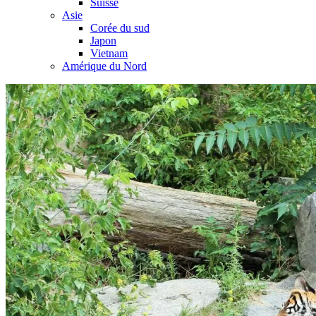
Suisse
Asie
Corée du sud
Japon
Vietnam
Amérique du Nord