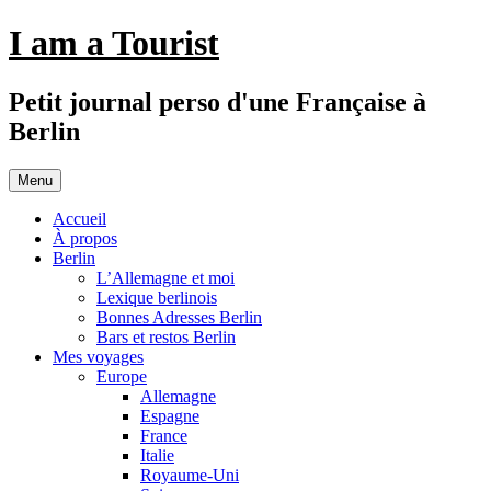
Aller
I am a Tourist
au
contenu
Petit journal perso d'une Française à
Berlin
Menu
Accueil
À propos
Berlin
L’Allemagne et moi
Lexique berlinois
Bonnes Adresses Berlin
Bars et restos Berlin
Mes voyages
Europe
Allemagne
Espagne
France
Italie
Royaume-Uni