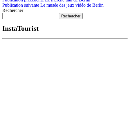
Navigation
Publication suivante
Le musée des jeux vidéo de Berlin
de
Rechercher
l’article
Rechercher
InstaTourist