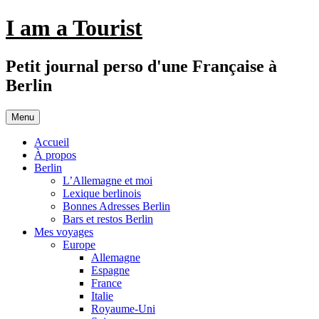
Aller
I am a Tourist
au
contenu
Petit journal perso d'une Française à
Berlin
Menu
Accueil
À propos
Berlin
L’Allemagne et moi
Lexique berlinois
Bonnes Adresses Berlin
Bars et restos Berlin
Mes voyages
Europe
Allemagne
Espagne
France
Italie
Royaume-Uni