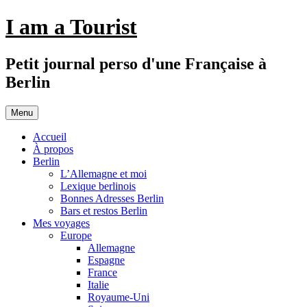
Aller
I am a Tourist
au
contenu
Petit journal perso d'une Française à
Berlin
Menu
Accueil
À propos
Berlin
L’Allemagne et moi
Lexique berlinois
Bonnes Adresses Berlin
Bars et restos Berlin
Mes voyages
Europe
Allemagne
Espagne
France
Italie
Royaume-Uni