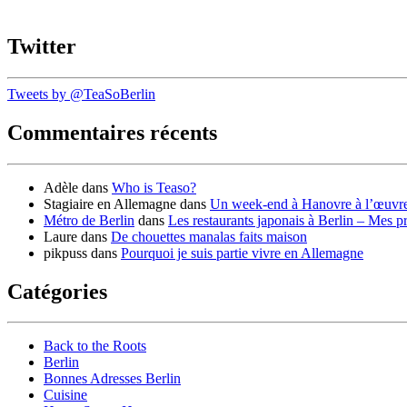
Twitter
Tweets by @TeaSoBerlin
Commentaires récents
Adèle
dans
Who is Teaso?
Stagiaire en Allemagne
dans
Un week-end à Hanovre à l’œuvr
Métro de Berlin
dans
Les restaurants japonais à Berlin – Mes p
Laure
dans
De chouettes manalas faits maison
pikpuss
dans
Pourquoi je suis partie vivre en Allemagne
Catégories
Back to the Roots
Berlin
Bonnes Adresses Berlin
Cuisine