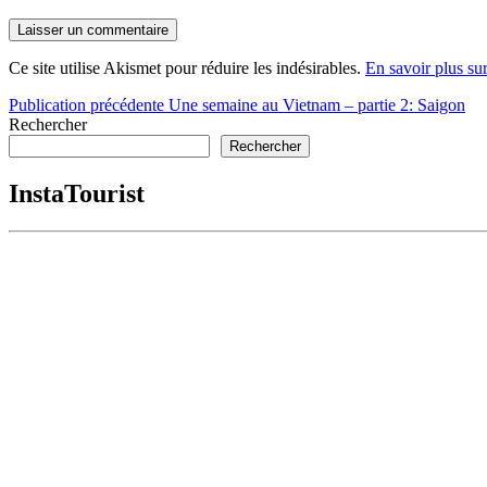
Ce site utilise Akismet pour réduire les indésirables.
En savoir plus su
Navigation
Publication précédente
Une semaine au Vietnam – partie 2: Saigon
Rechercher
de
Rechercher
l’article
InstaTourist