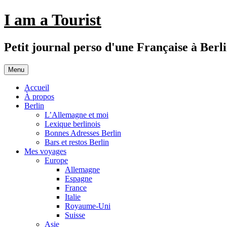
Aller
I am a Tourist
au
contenu
Petit journal perso d'une Française à Berl
Menu
Accueil
À propos
Berlin
L’Allemagne et moi
Lexique berlinois
Bonnes Adresses Berlin
Bars et restos Berlin
Mes voyages
Europe
Allemagne
Espagne
France
Italie
Royaume-Uni
Suisse
Asie