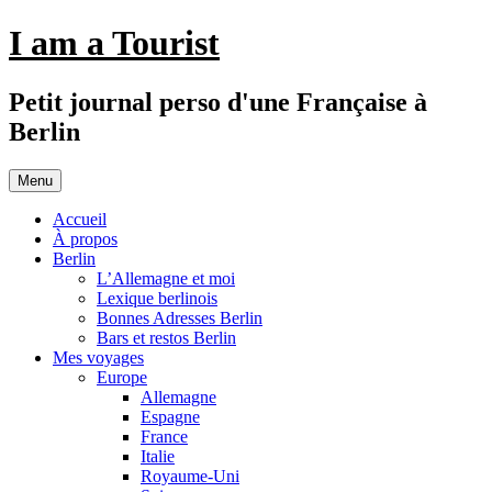
Aller
I am a Tourist
au
contenu
Petit journal perso d'une Française à
Berlin
Menu
Accueil
À propos
Berlin
L’Allemagne et moi
Lexique berlinois
Bonnes Adresses Berlin
Bars et restos Berlin
Mes voyages
Europe
Allemagne
Espagne
France
Italie
Royaume-Uni