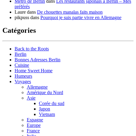
Métro de Berlin
dans
Les restaurants japonais à Berlin – Mes
préférés
Laure
dans
De chouettes manalas faits maison
pikpuss
dans
Pourquoi je suis partie vivre en Allemagne
Catégories
Back to the Roots
Berlin
Bonnes Adresses Berlin
Cuisine
Home Sweet Home
Humeurs
Voyages
Allemagne
Amérique du Nord
Asie
Corée du sud
Japon
Vietnam
Espagne
Europe
France