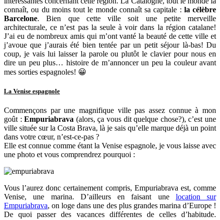
intéressantes concernant cette région. La Catalogne, tout le monde la
connaît, ou du moins tout le monde connaît sa capitale :
la célèbre
Barcelone
. Bien que cette ville soit une petite merveille
architecturale, ce n’est pas la seule à voir dans la région catalane!
J’ai eu de nombreux amis qui m’ont vanté la beauté de cette ville et
j’avoue que j’aurais été bien tentée par un petit séjour là-bas! Du
coup, je vais lui laisser la parole ou plutôt le clavier pour nous en
dire un peu plus… histoire de m’annoncer un peu la couleur avant
mes sorties espagnoles! 😀
La Venise espagnole
Commençons par une magnifique ville pas assez connue à mon
goût :
Empuriabrava
(alors, ça vous dit quelque chose?), c’est une
ville située sur la Costa Brava, là je sais qu’elle marque déjà un point
dans votre cœur, n’est-ce-pas ?
Elle est connue comme étant la Venise espagnole, je vous laisse avec
une photo et vous comprendrez pourquoi :
Vous l’aurez donc certainement compris, Empuriabrava est, comme
Venise, une marina. D’ailleurs en faisant une
location sur
Empuriabrava
, on loge dans une des plus grandes marina d’Europe !
De quoi passer des vacances différentes de celles d’habitude.