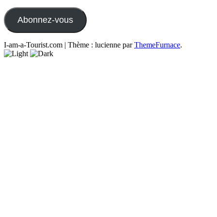
e-
mail
Abonnez-vous
I-am-a-Tourist.com
|
Thème : lucienne par
ThemeFurnace
.