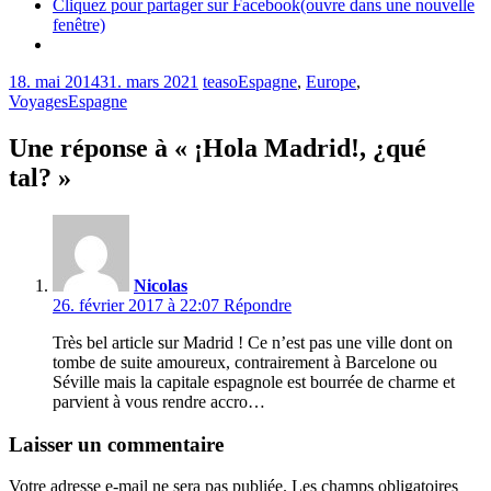
Cliquez pour partager sur Facebook(ouvre dans une nouvelle
fenêtre)
18. mai 2014
31. mars 2021
teaso
Espagne
,
Europe
,
Voyages
Espagne
Une réponse à « ¡Hola Madrid!, ¿qué
tal? »
Nicolas
26. février 2017 à 22:07
Répondre
Très bel article sur Madrid ! Ce n’est pas une ville dont on
tombe de suite amoureux, contrairement à Barcelone ou
Séville mais la capitale espagnole est bourrée de charme et
parvient à vous rendre accro…
Laisser un commentaire
Votre adresse e-mail ne sera pas publiée.
Les champs obligatoires