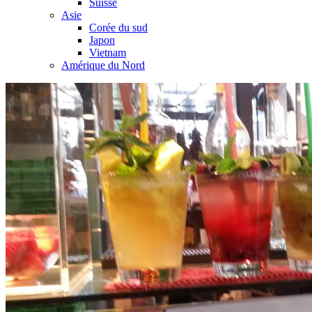
Suisse
Asie
Corée du sud
Japon
Vietnam
Amérique du Nord