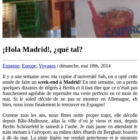
¡Hola Madrid!, ¿qué tal?
Espagne
,
Europe
,
Voyages
/ dimanche, mai 18th, 2014
Il y a une semaine avec ma copine d’université Sab, on a opté cette
année de faire un
week-end à Madrid
! En une semaine, on a perdu
quelques dizaines de dégrés à Berlin et il faut dire que ce n’était pas
franchement agréable de reprendre ma veste perfecto en ce mois de
mai. Si le soleil décide de ne pas se montrer en Allemagne, eh
bien, nous irons finalement le retrouver en Espagne!
Comme tous les ans, nous fîmes notre propre trajet, elle décolle
depuis Bâle-Mulhouse, alias la ville d’où je viens et moi, depuis
Berlin Schönefeld le samedi à l’aube. Je riais jaune en attendant le
train menant à l’aéroport, au milieu ddes fêtards du Berghain bourrés
à 4h du mat. La pluie légère me rendait grincheuse et je mourrais