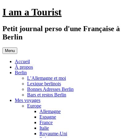
Aller
I am a Tourist
au
contenu
Petit journal perso d'une Française à
Berlin
Menu
Accueil
À propos
Berlin
L’Allemagne et moi
Lexique berlinois
Bonnes Adresses Berlin
Bars et restos Berlin
Mes voyages
Europe
Allemagne
Espagne
France
Italie
Royaume-Uni