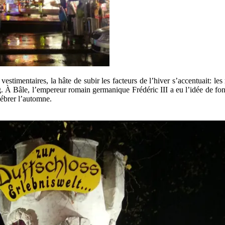
timentaires, la hâte de subir les facteurs de l’hiver s’accentuait: les
g. À Bâle, l’empereur romain germanique Frédéric III a eu l’idée de fon
lébrer l’automne.