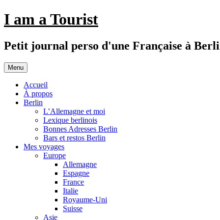
Aller
I am a Tourist
au
contenu
Petit journal perso d'une Française à Berl
Menu
Accueil
À propos
Berlin
L’Allemagne et moi
Lexique berlinois
Bonnes Adresses Berlin
Bars et restos Berlin
Mes voyages
Europe
Allemagne
Espagne
France
Italie
Royaume-Uni
Suisse
Asie