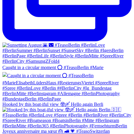
Caught in a circular moment ⭕️ #TeasoBerlin #Marie
Hooked by this boat-iful view 🤓🛶 Hello again Berli
Joyeux anniversaire ma sœur 🎂 🚄 💗 #TeasoSwitzerlan