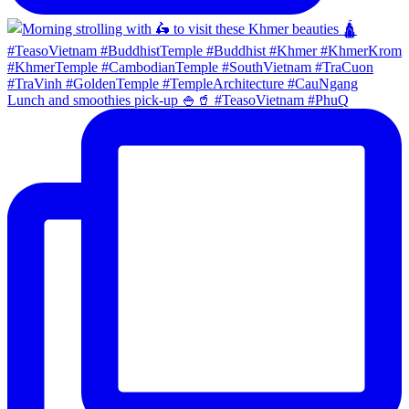
Lunch and smoothies pick-up 🍚🥤 #TeasoVietnam #PhuQ