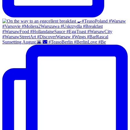
Sunsetting August 🌇 🌃 #TeasoBerlin #BerlinLove #Be