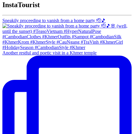
InstaTourist
Sneakily proceeding to vanish from a home party 🫡🎵
Another restful and poetic visit in a Khmer temple