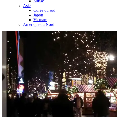
Suisse
Asie
Corée du sud
Japon
Vietnam
Amérique du Nord