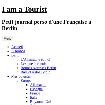
Aller
I am a Tourist
au
contenu
Petit journal perso d'une Française à
Berlin
Menu
Accueil
À propos
Berlin
L’Allemagne et moi
Lexique berlinois
Bonnes Adresses Berlin
Bars et restos Berlin
Mes voyages
Europe
Allemagne
Espagne
France
Italie
Royaume-Uni