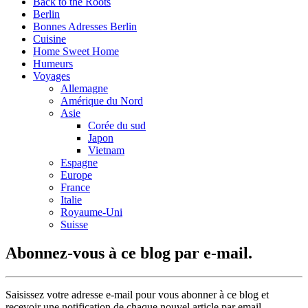
Back to the Roots
Berlin
Bonnes Adresses Berlin
Cuisine
Home Sweet Home
Humeurs
Voyages
Allemagne
Amérique du Nord
Asie
Corée du sud
Japon
Vietnam
Espagne
Europe
France
Italie
Royaume-Uni
Suisse
Abonnez-vous à ce blog par e-mail.
Saisissez votre adresse e-mail pour vous abonner à ce blog et
recevoir une notification de chaque nouvel article par email.