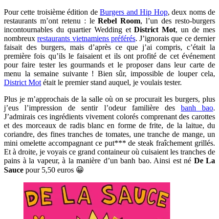
Pour cette troisième édition de
Burgers and Hip Hop
, deux noms de
restaurants m’ont retenu : le
Rebel Room
, l’un des resto-burgers
incontournables du quartier Wedding et
District Mot
, un de mes
nombreux
restaurants vietnamiens préférés
. J’ignorais que ce dernier
faisait des burgers, mais d’après ce que j’ai compris, c’était la
première fois qu’ils le faisaient et ils ont profité de cet événement
pour faire tester les gourmands et le proposer dans leur carte de
menu la semaine suivante ! Bien sûr, impossible de louper cela,
District Mot
était le premier stand auquel, je voulais tester.
Plus je m’approchais de la salle où on se procurait les burgers, plus
j’eus l’impression de sentir l’odeur familière des
banh bao
.
J’admirais ces ingrédients vivement colorés comprenant des carottes
et des morceaux de radis blanc en forme de frite, de la laitue, du
coriandre, des fines tranches de tomates, une tranche de mange, un
mini omelette accompagnant ce put*** de steak fraîchement grillés.
Et à droite, je voyais ce grand containeur où cuisaient les tranches de
pains à la vapeur, à la manière d’un banh bao. Ainsi est né
De La
Sauce
pour 5,50 euros 😀