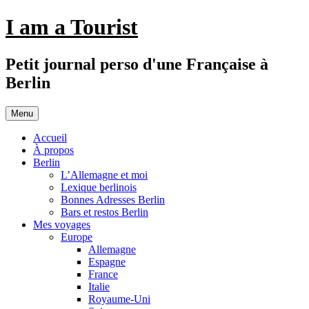
Aller
I am a Tourist
au
contenu
Petit journal perso d'une Française à
Berlin
Menu
Accueil
À propos
Berlin
L’Allemagne et moi
Lexique berlinois
Bonnes Adresses Berlin
Bars et restos Berlin
Mes voyages
Europe
Allemagne
Espagne
France
Italie
Royaume-Uni