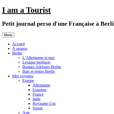
Aller
I am a Tourist
au
contenu
Petit journal perso d'une Française à Berl
Menu
Accueil
À propos
Berlin
L’Allemagne et moi
Lexique berlinois
Bonnes Adresses Berlin
Bars et restos Berlin
Mes voyages
Europe
Allemagne
Espagne
France
Italie
Royaume-Uni
Suisse
Asie