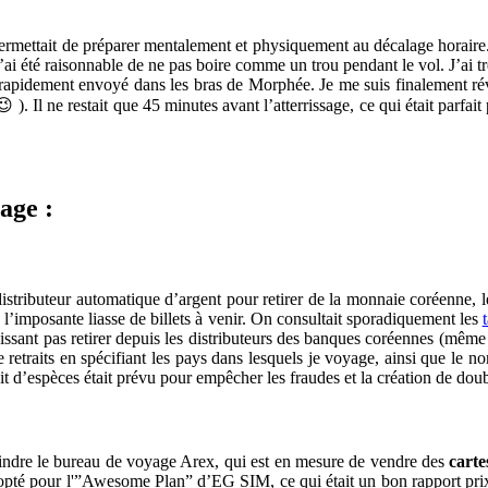
ermettait de préparer mentalement et physiquement au décalage horaire. E
’ai été raisonnable de ne pas boire comme un trou pendant le vol. J’ai trè
rapidement envoyé dans les bras de Morphée. Je me suis finalement réve
). Il ne restait que 45 minutes avant l’atterrissage, ce qui était parfait p
age :
 distributeur automatique d’argent pour retirer de la monnaie coréenne, 
e l’imposante liasse de billets à venir. On consultait sporadiquement les
issant pas retirer depuis les distributeurs des banques coréennes (même l
 de retraits en spécifiant les pays dans lesquels je voyage, ainsi que l
rait d’espèces était prévu pour empêcher les fraudes et la création de dou
teindre le bureau de voyage Arex, qui est en mesure de vendre des
cart
a opté pour l'”Awesome Plan” d’EG SIM, ce qui était un bon rapport pri