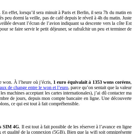
n effet, lorsqu’il sera minuit à Paris et Berlin, il sera 7h du matin en
s peu dormi la veille, pas de café depuis le réveil à 4h du matin. Juste
illée devant l’écran de l’avion indiquant sa descente vers la côte Est
our se faire servir le petit déjeuner, se rafraîchir un peu et terminer de
le won. À l’heure où j’écris,
1 euro équivalait à 1353 wons coréens
,
taux de change entre le won et l’euro
, parce qu’on sentait que la valeur
es machines acceptant les cartes internationales), j’ai dû contacter ma
e nombre de jours, depuis mon compte bancaire en ligne. Une découverte
blons, ce qui est tout à fait compréhensible.
es SIM 4G
. Il est tout à fait possible de les réserver à l’avance en ligne
x et qualité de la connexion (5GB). Bien que la wifi soit omniprésente