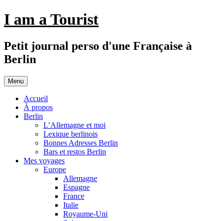
Aller
I am a Tourist
au
contenu
Petit journal perso d'une Française à
Berlin
Menu
Accueil
À propos
Berlin
L’Allemagne et moi
Lexique berlinois
Bonnes Adresses Berlin
Bars et restos Berlin
Mes voyages
Europe
Allemagne
Espagne
France
Italie
Royaume-Uni