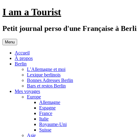
Aller
I am a Tourist
au
contenu
Petit journal perso d'une Française à Berl
Menu
Accueil
À propos
Berlin
L’Allemagne et moi
Lexique berlinois
Bonnes Adresses Berlin
Bars et restos Berlin
Mes voyages
Europe
Allemagne
Espagne
France
Italie
Royaume-Uni
Suisse
Asie